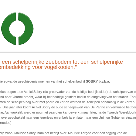
 een schelpenrijke zeebodem tot een schelpenrijke
mbedekking voor vogelkooien.”
 je zowat de geschiedenis noemen van het schelpenbedrijf
SOBRY b.v.b.a.
Alles begon toen Achiel Sobry (de grootvader van de huidige bedrijfsleider) de schelpen van 
and naar Veurne bracht, waar hij het bedrijfje gesticht had in de omgeving van het station. Toe
 men de schelpen nog over met paard en kar en werden de schelpen handmatig in de karren
. Drie jaar later kocht Achiel Sobry de oude scheepswerf van De Panne en verhuisde het bedr
ar. Aanvankelijk werd er nog met paard en kar gewerkt maar later, na de Tweede Wereldoorl
 overgeschakeld naar een legerjeep en enkele jaren later naar een Unimog (lichte terreinwa
rcedes).
Zijn zoon, Maurice Sobry, nam het bedrijf over. Maurice zorgde voor een stijging van de