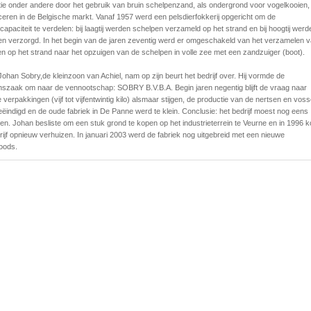
ie onder andere door het gebruik van bruin schelpenzand, als ondergrond voor vogelkooien,
ceren in de Belgische markt. Vanaf 1957 werd een pelsdierfokkerij opgericht om de
capaciteit te verdelen: bij laagtij werden schelpen verzameld op het strand en bij hoogtij werd
en verzorgd. In het begin van de jaren zeventig werd er omgeschakeld van het verzamelen 
n op het strand naar het opzuigen van de schelpen in volle zee met een zandzuiger (boot).
Johan Sobry,de kleinzoon van Achiel, nam op zijn beurt het bedrijf over. Hij vormde de
zaak om naar de vennootschap: SOBRY B.V.B.A. Begin jaren negentig blijft de vraag naar
e verpakkingen (vijf tot vijfentwintig kilo) alsmaar stijgen, de productie van de nertsen en vos
ëindigd en de oude fabriek in De Panne werd te klein. Conclusie: het bedrijf moest nog eens
en. Johan besliste om een stuk grond te kopen op het industrieterrein te Veurne en in 1996 
rijf opnieuw verhuizen. In januari 2003 werd de fabriek nog uitgebreid met een nieuwe
oods.