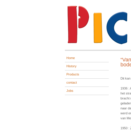
Home
“Van
bode
History
Products
Dit kan
contact
1936 : 
Jobs
het str
bracht
geladen
naar da
werd er
van Me
1950 : 